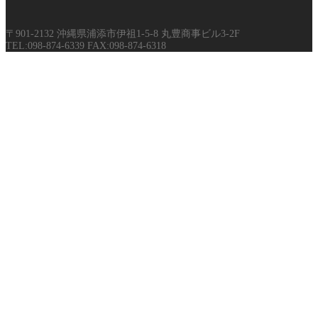
〒901-2132 沖縄県浦添市伊祖1-5-8 丸豊商事ビル3-2F
TEL:098-874-6339 FAX:098-874-6318