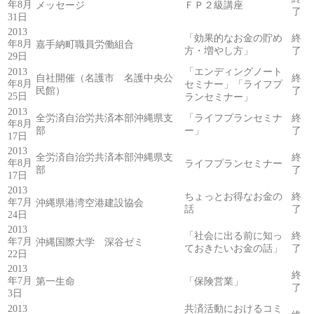
年8月
メッセージ
ＦＰ２級講座
了
31日
2013
「効果的なお金の貯め
終
年8月
嘉手納町職員労働組合
方・増やし方」
了
29日
2013
「エンディングノート
自社開催（名護市 名護中央公
終
年8月
セミナー」「ライフプ
民館）
了
25日
ランセミナー」
2013
全労済自治労共済本部沖縄県支
「ライフプランセミナ
終
年8月
部
ー」
了
17日
2013
全労済自治労共済本部沖縄県支
終
年8月
ライフプランセミナー
部
了
17日
2013
ちょっとお得なお金の
終
年7月
沖縄県港湾空港建設協会
話
了
24日
2013
「社会に出る前に知っ
終
年7月
沖縄国際大学 深谷ゼミ
ておきたいお金の話」
了
22日
2013
終
年7月
第一生命
「保険営業」
了
3日
2013
共済活動におけるコミ