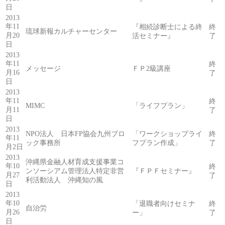
日
2013
年11
『相続診断士による終
終
琉球新報カルチャーセンター
月20
活セミナー』
了
日
2013
年11
終
メッセージ
ＦＰ2級講座
月16
了
日
2013
年11
終
MIMC
「ライフプラン」
月11
了
日
2013
NPO法人 日本FP協会九州ブロ
「ワークショップライ
終
年11
ック事務所
フプラン作成」
了
月2日
2013
沖縄県金融人材育成支援事業コ
年10
終
ンソーシアム管理法人特定非営
『ＦＰＦセミナー』
月27
了
利活動法人 沖縄知の風
日
2013
年10
「退職者向けセミナ
終
自治労
月26
ー」
了
日