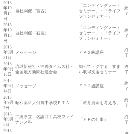
2013
「エンディングノート
年10
終
自社開催（宮古）
セミナー」・「ライフ
月14
了
プランセミナー」
日
2013
「エンディングノート
年10
終
自社開催（石垣）
セミナー」・「ライフ
月13
了
プランセミナー」
日
2013
終
年9月
メッセージ
ＦＰ２級講座
了
21日
2013
琉球新報社・沖縄タイムス社・
知ってトクする すま
終
年9月
全国地方新聞社連合会
い取得支援セミナー
了
15日
2013
終
年9月
メッセージ
ＦＰ２級講座
了
14日
2013
終
年9月
昭和薬科大付属中学校ＰＴＡ
「教育資金を考える」
了
7日
2013
沖縄県立 名護商工高校ファイ
終
年9月
「ＦＰの仕事」
ナンス科
了
5日
2013
終