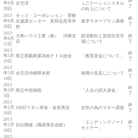
終
年6月
全労済
ュニケーションスキル
了
28日
の向上について
2013
キッズ・コーポレション 受験
終
年6月
生援護センター 真和志高等学
進学マネープラン講座
了
28日
校
2013
大和ハウス工業（株） 沖縄支
経済動向と賃貸住宅市
終
年6月
店
場について
了
15日
2013
終
年5月
県立那覇商業高校ＰＴＡ総会
「教育資金について」
了
19日
2013
終
年5月
全労済沖縄県本部
保障の見直しについて
了
14日
2013
終
年3月
県立中部病院
「人生の四大資金」
了
5日
2013
終
年2月
100日ワタシ革命・翁長美佳
女性の為のマネー講座
了
24日
2013
「エンディングノート
終
年2月
自社開催（職員厚生会館）
セミナー」
了
24日
2013