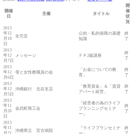
開
開催
催
主催
タイトル
日
状
況
2013
年12
公的・私的保障の基礎
終
全労災
月18
知識
了
日
2013
終
年12
メッセージ
ＦＰ2級講座
了
月7日
2013
「お金についての教
終
年12
母と女性教職員の会
育」
了
月6日
2013
「教育資金」＆「賃貸
終
年12
沖縄銀行 北谷支店
アパート経営」
了
月5日
2013
『経営者の為のライフ
年11
終
金武町商工会
プランニングセミナ
月26
了
ー』
日
2013
年11
『ライフプランセミナ
終
沖縄県立 宮古病院
月21
ー』
了