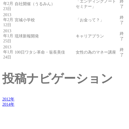
「エンディングノート
終
年2月
自社開催（うるみん）
セミナー」
了
23日
2013
終
年2月
宮城小学校
「お金って？」
了
12日
2013
終
年1月
琉球新報開発
キャリアプラン
了
25日
2013
終
年1月
100日ワタシ革命・翁長美佳
女性の為のマネー講座
了
24日
投稿ナビゲーション
2012年
2014年