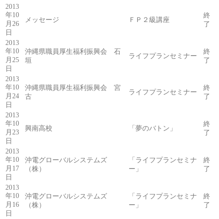
2013
年10
終
メッセージ
ＦＰ２級講座
月26
了
日
2013
年10
沖縄県職員厚生福利振興会 石
終
ライフプランセミナー
月25
垣
了
日
2013
年10
沖縄県職員厚生福利振興会 宮
終
ライフプランセミナー
月24
古
了
日
2013
年10
終
興南高校
「夢のバトン」
月23
了
日
2013
年10
沖電グローバルシステムズ
「ライフプランセミナ
終
月17
（株）
ー」
了
日
2013
年10
沖電グローバルシステムズ
「ライフプランセミナ
終
月16
（株）
ー」
了
日