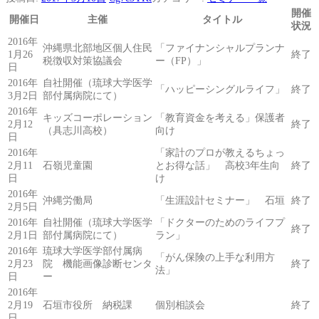
開催
開催日
主催
タイトル
状況
2016年
沖縄県北部地区個人住民
「ファイナンシャルプランナ
1月26
終了
税徴収対策協議会
ー（FP）」
日
2016年
自社開催（琉球大学医学
「ハッピーシングルライフ」
終了
3月2日
部付属病院にて）
2016年
キッズコーポレーション
「教育資金を考える」保護者
2月12
終了
（具志川高校）
向け
日
2016年
「家計のプロが教えるちょっ
2月11
石嶺児童園
とお得な話」 高校3年生向
終了
日
け
2016年
沖縄労働局
「生涯設計セミナー」 石垣
終了
2月5日
2016年
自社開催（琉球大学医学
「ドクターのためのライフプ
終了
2月1日
部付属病院にて）
ラン」
2016年
琉球大学医学部付属病
「がん保険の上手な利用方
2月23
院 機能画像診断センタ
終了
法」
日
ー
2016年
2月19
石垣市役所 納税課
個別相談会
終了
日