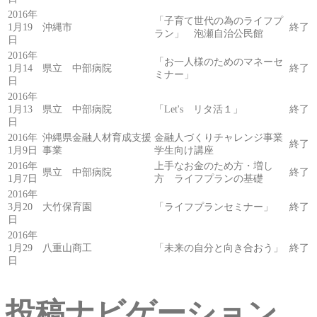
2016年
「子育て世代の為のライフプ
1月19
沖縄市
終了
ラン」 泡瀬自治公民館
日
2016年
「お一人様のためのマネーセ
1月14
県立 中部病院
終了
ミナー」
日
2016年
1月13
県立 中部病院
「Let's リタ活１」
終了
日
2016年
沖縄県金融人材育成支援
金融人づくりチャレンジ事業
終了
1月9日
事業
学生向け講座
2016年
上手なお金のため方・増し
県立 中部病院
終了
1月7日
方 ライフプランの基礎
2016年
3月20
大竹保育園
「ライフプランセミナー」
終了
日
2016年
1月29
八重山商工
「未来の自分と向き合おう」
終了
日
投稿ナビゲーション